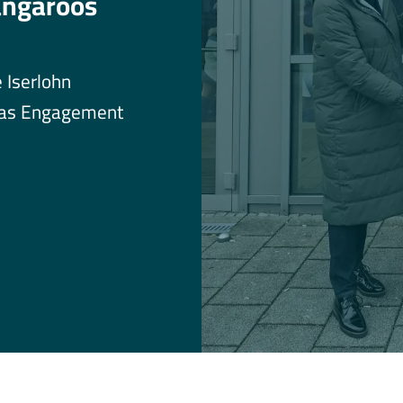
angaroos
e Iserlohn
 das Engagement