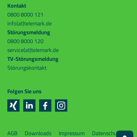
Kontakt
0800 8000 121
info(at)telemark.de
Störungsmeldung
0800 8000 120
0800 8000 121
service(at)telemark.de
nf
t
l
m
rk
d
TV-Störungsmeldung
Störungskontakt
0800 8000 120
s
rv
c
t
l
m
rk
d
Folgen Sie uns
TV-Störungsmeldung
Ihre Ansprechpartner
AGB
Downloads
Impressum
Datenschutz